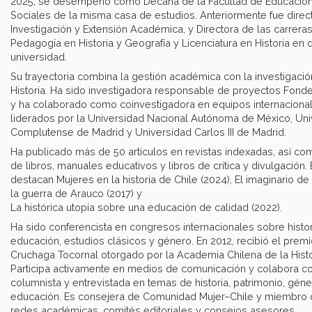
2025, se desempeñó como Decana de la Facultad de Educación
Sociales de la misma casa de estudios. Anteriormente fue direc
Investigación y Extensión Académica, y Directora de las carrera
Pedagogía en Historia y Geografía y Licenciatura en Historia en 
universidad. ​
Su trayectoria combina la gestión académica con la investigació
Historia. Ha sido investigadora responsable de proyectos Fondec
y ha colaborado como coinvestigadora en equipos internaciona
liderados por la Universidad Nacional Autónoma de México, Un
Complutense de Madrid y Universidad Carlos III de Madrid.
Ha publicado más de 50 artículos en revistas indexadas, así co
de libros, manuales educativos y libros de crítica y divulgación. 
destacan Mujeres en la historia de Chile (2024), El imaginario de
la guerra de Arauco (2017) y
La histórica utopía sobre una educación de calidad (2022). ​
​Ha sido conferencista en congresos internacionales sobre histor
educación, estudios clásicos y género. En 2012, recibió el prem
Cruchaga Tocornal otorgado por la Academia Chilena de la Histo
Participa activamente en medios de comunicación y colabora 
columnista y entrevistada en temas de historia, patrimonio, géne
educación. Es consejera de Comunidad Mujer–Chile y miembro 
redes académicas, comités editoriales y consejos asesores. ​