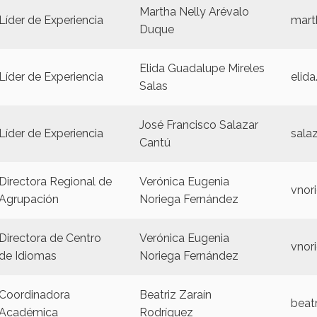
Martha Nelly Arévalo
Líder de Experiencia
mart
Duque
Elida Guadalupe Mireles
Líder de Experiencia
elid
Salas
José Francisco Salazar
Líder de Experiencia
sala
Cantú
Directora Regional de
Verónica Eugenia
vnor
Agrupación
Noriega Fernández
Directora de Centro
Verónica Eugenia
vnor
de Idiomas
Noriega Fernández
Coordinadora
Beatriz Zaraín
beat
Académica
Rodríguez