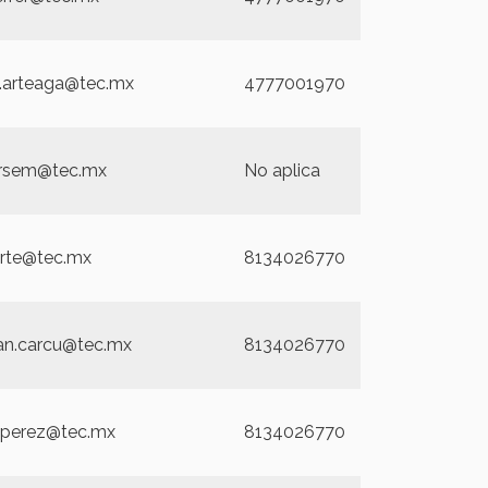
.arteaga@tec.mx
4777001970
rsem@tec.mx
No aplica
rte@tec.mx
8134026770
an.carcu@tec.mx
8134026770
a.perez@tec.mx
8134026770