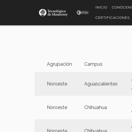
Pasar
INICIO
CONÓCEN
al
contenido
CERTIFICACIONES
principal
Agrupación
Campus
Noroeste
Aguascalientes
Noroeste
Chihuahua
Noroeste
Chihuahua