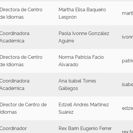
Directora de Centro
Martha Elisa Baqueiro
mart
de Idiomas
Lesprón
Coordinadora
Paola Ivonne González
ivon
Académica
Aguirre
Directora de Centro
Norma Patricia Facio
patr
de Idiomas
Alvarado
Coordinadora
Ana Isabel Torres
isab
Académica
Gallegos
Director de Centro de
Edzell Andrés Martínez
edze
Idiomas
Suárez
Coordinador
Rex Barin Eugenio Ferrer
rex.