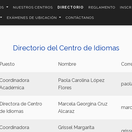
OS
NUESTROS CENTROS
DIRECTORIO
REGLAMENTO
INSCR
EXÁMENES DE UBICACIÓN
CONTÁCTANOS
Directorio del Centro de Idiomas
Puesto
Nombre
Corr
Coordinadora
Paola Carolina López
paol
Académica
Flores
Directora de Centro
Marcela Georgina Cruz
marc
de Idiomas
Alcaraz
Coordinadora
Grissel Margarita
gris