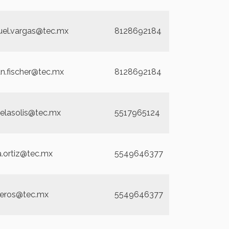
el.vargas@tec.mx
8128692184
an.fischer@tec.mx
8128692184
ielasolis@tec.mx
5517965124
a.ortiz@tec.mx
5549646377
deros@tec.mx
5549646377