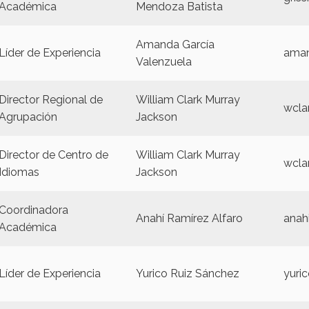
Académica
Mendoza Batista
Amanda García
Líder de Experiencia
aman
Valenzuela
Director Regional de
William Clark Murray
wcla
Agrupación
Jackson
Director de Centro de
William Clark Murray
wcla
Idiomas
Jackson
Coordinadora
Anahí Ramírez Alfaro
anah
Académica
Líder de Experiencia
Yurico Ruiz Sánchez
yuri