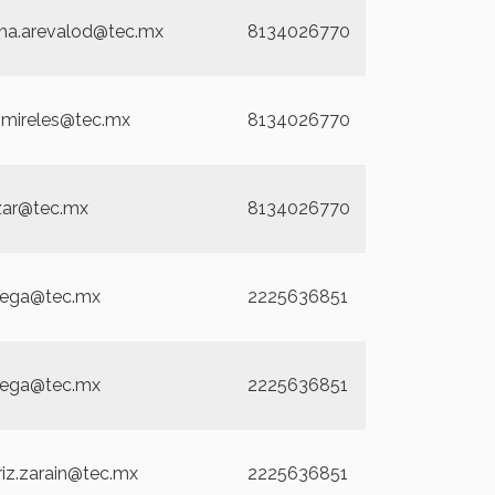
ha.arevalod@tec.mx
8134026770
a.mireles@tec.mx
8134026770
zar@tec.mx
8134026770
iega@tec.mx
2225636851
iega@tec.mx
2225636851
riz.zarain@tec.mx
2225636851