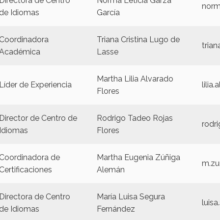
Directora de Centro
Norma Leticia Garza
norm
de Idiomas
García
Coordinadora
Triana Cristina Lugo de
tria
Académica
Lasse
Martha Lilia Alvarado
Líder de Experiencia
lilia
Flores
Director de Centro de
Rodrigo Tadeo Rojas
rodr
Idiomas
Flores
Coordinadora de
Martha Eugenia Zúñiga
m.zu
Certificaciones
Alemán
Directora de Centro
María Luisa Segura
luis
de Idiomas
Fernández