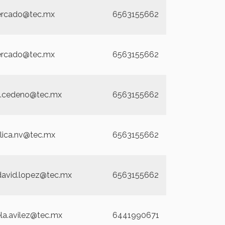
rcado@tec.mx
6563155662
rcado@tec.mx
6563155662
ie.cedeno@tec.mx
6563155662
lica.nv@tec.mx
6563155662
david.lopez@tec.mx
6563155662
ela.avilez@tec.mx
6441990671