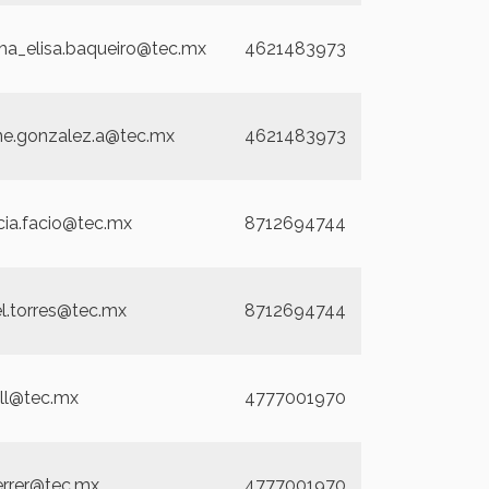
ha_elisa.baqueiro@tec.mx
4621483973
ne.gonzalez.a@tec.mx
4621483973
icia.facio@tec.mx
8712694744
el.torres@tec.mx
8712694744
ll@tec.mx
4777001970
ferrer@tec.mx
4777001970