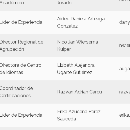
Académico
Jurado
Aidee Daniela Arteaga
Líder de Experiencia
dany
Gonzalez
Director Regional de
Nico Jan Wiersema
nwie
Agrupación
Kuiper
Directora de Centro
Lizbeth Alejandra
auga
de Idiomas
Ugarte Gutiérrez
Coordinador de
Razvan Adrian Carcu
razv
Certificaciones
Erika Azucena Pérez
Líder de Experiencia
erik
Sauceda