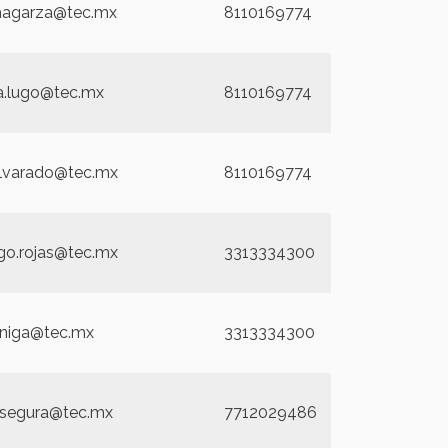
agarza@tec.mx
8110169774
na.lugo@tec.mx
8110169774
.alvarado@tec.mx
8110169774
igo.rojas@tec.mx
3313334300
niga@tec.mx
3313334300
a.segura@tec.mx
7712029486