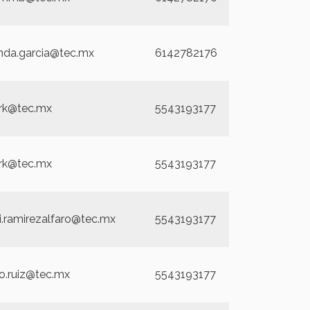
da.garcia@tec.mx
6142782176
rk@tec.mx
5543193177
rk@tec.mx
5543193177
i.ramirezalfaro@tec.mx
5543193177
co.ruiz@tec.mx
5543193177