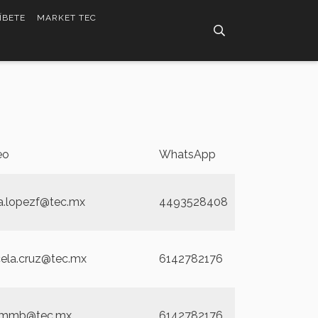
ÍBETE
MARKET TEC
eo
WhatsApp
a.lopezf@tec.mx
4493528408
ela.cruz@tec.mx
6142782176
smmb@tec.mx
6142782176