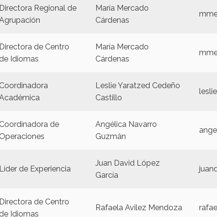
Directora Regional de
María Mercado
mme
Agrupación
Cárdenas
Directora de Centro
María Mercado
mme
de Idiomas
Cárdenas
Coordinadora
Leslie Yaratzed Cedeño
lesl
Académica
Castillo
Coordinadora de
Angélica Navarro
ange
Operaciones
Guzmán
Juan David López
Líder de Experiencia
juan
García
Directora de Centro
Rafaela Avilez Mendoza
rafa
de Idiomas