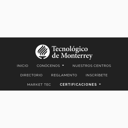
INICIO
CONÓCENOS
NUESTROS CENTROS
DIRECTORIO
REGLAMENTO
INSCRÍBETE
MARKET TEC
CERTIFICACIONES
EXÁMENES DE UBICACIÓN
CONTÁCTANOS
Av. Eugenio Garza Sada 2501 Sur Col. Tecnológico C.P. 64849 |
Monterrey, Nuevo León, México | Tel. +52 (81) 8358-2000
D.R.© Instituto Tecnológico y de Estudios Superiores de Monterrey,
México.
Aviso legal
|
Políticas de privacidad
|
Aviso de privacidad