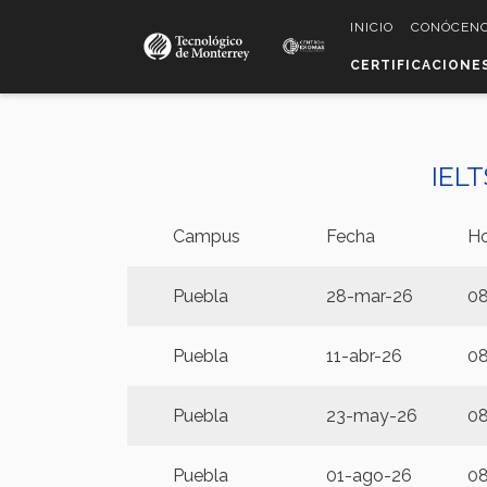
Pasar
INICIO
CONÓCEN
al
contenido
CERTIFICACIONE
principal
IELT
Campus
Fecha
Ho
Puebla
28-mar-26
08
Puebla
11-abr-26
08
Puebla
23-may-26
08
Puebla
01-ago-26
08