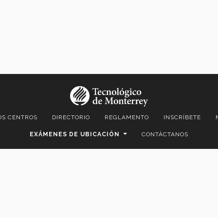
OS CENTROS
DIRECTORIO
REGLAMENTO
INSCRÍBETE
EXÁMENES DE UBICACIÓN
CONTÁCTANOS
501 Sur Col. Tecnológico C.P. 64849 | Monterrey, Nuevo León, México 
.© Instituto Tecnológico y de Estudios Superiores de Monterrey, Méx
Aviso legal
|
Políticas de privacidad
|
Aviso de privacidad