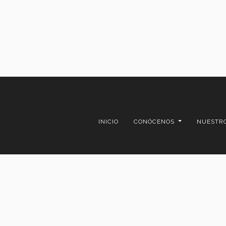
INICIO
CONÓCENOS
NUESTR
Av. Eugenio Garza Sada 2
D.R