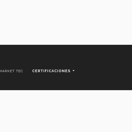
MARKET TEC
CERTIFICACIONES
| Tel. +52 (81) 8358-2000
ico.